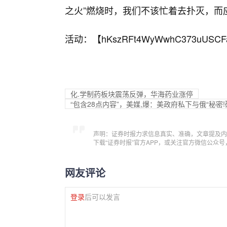
之火”燃烧时，我们不该忙着去扑灭，而
活动：【
hKszRFt4WyWwhC373uUSCF
化.学制药板块震荡反弹，华海药业涨停
“包含28点内容”，美媒,爆：美政府私下与俄“秘密
声明：证券时报力求信息真实、准确，文章提及内
下载“证券时报”官方APP，或关注官方微信公众
网友评论
登录
后可以发言