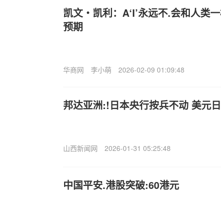
凯文・凯利：A‘I’永远不.会和人类
预期
华商网
李小萌
2026-02-09 01:09:48
邦达亚洲:!日本央行按兵不动 美元
山西新闻网
2026-01-31 05:25:48
中国平安.港股突破:60港元