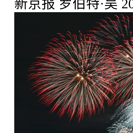
新京报
罗伯特·吴
2