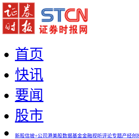
首页
快讯
要闻
股市
新股
信披+
公司
港美股
数据
基金
金融
视听
评论
专题
产经
创