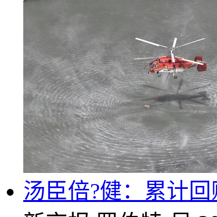
汤臣倍?健：累计回购