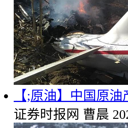
【;原油】中国原油产
证券时报网
曹晨
20