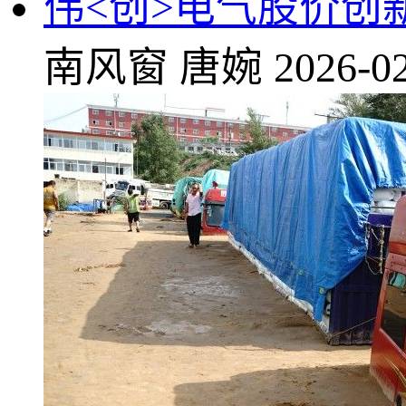
伟<创>电气股价创
南风窗
唐婉
2026-02